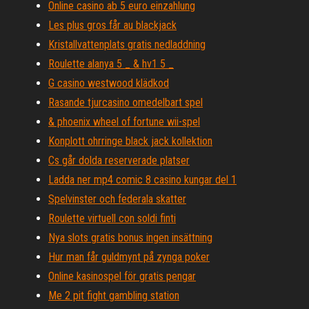
Online casino ab 5 euro einzahlung
Les plus gros får au blackjack
Kristallvattenplats gratis nedladdning
Roulette alanya 5 _ & hv1 5 _
G casino westwood klädkod
Rasande tjurcasino omedelbart spel
& phoenix wheel of fortune wii-spel
Konplott ohrringe black jack kollektion
Cs går dolda reserverade platser
Ladda ner mp4 comic 8 casino kungar del 1
Spelvinster och federala skatter
Roulette virtuell con soldi finti
Nya slots gratis bonus ingen insättning
Hur man får guldmynt på zynga poker
Online kasinospel för gratis pengar
Me 2 pit fight gambling station