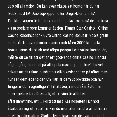
upp på alla sidor.. Du kan även skapa ett konto när du har
laddat ned EA Desktop-appen eller Origin-klienten.. EA
Desktop-appen är för närvarande i betaversion, så det är bara
vissa spelare som kommer åt den. Planet Star Casino - Online
Casino Recensioner - Ovre Online Kasino Bonusar: Spela gratis
slots på din favorit online casino och få en 3000 kr starta
bonus. Innan du plunk ned några pengar i ett online kasino lön,
måste du se till att det är ett godkända online casino. Har du
någon gång funderat på att spela casinospel online? Du vet
säkert att det finns hundratals olika kasinosajter på nätet men
hur ser dem egentligen ut? Hur är dem uppbyggda och hur
fungerar dem egentligen? Till att börja med så måste man
som spelare förstå en sak, ett kasino är alltid en
affärsinrättning, ett … Fortsätt läsa Kasinosajten Hur hög
återbetalning ett spel har kan du mer eller mindre alltid finna i
spelets information. Skulle den saknas, kan det vara en god