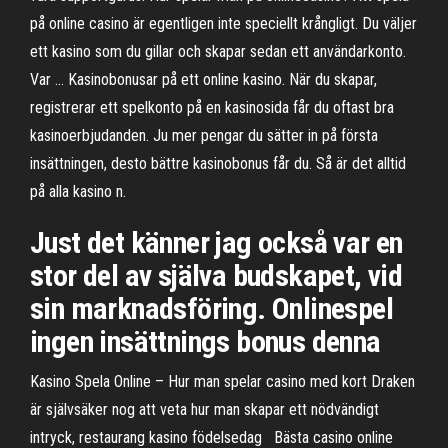
på online casino är egentligen inte speciellt krångligt. Du väljer
ett kasino som du gillar och skapar sedan ett användarkonto.
Var … Kasinobonusar på ett online kasino. När du skapar,
registrerar ett spelkonto på en kasinosida får du oftast bra
kasinoerbjudanden. Ju mer pengar du sätter in på första
insättningen, desto bättre kasinobonus får du. Så är det alltid
på alla kasino n.
Just det känner jag också var en
stor del av själva budskapet, vid
sin marknadsföring. Onlinespel
ingen insättnings bonus denna
Kasino Spela Online – Hur man spelar casino med kort Draken
är självsäker nog att veta hur man skapar ett nödvändigt
intryck, restaurang kasino födelsedag Bästa casino online