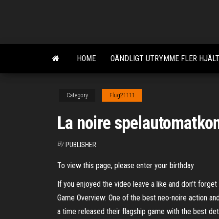
Skip
to
the
content
HOME
OÄNDLIGT UTRYMME FLER HJÄLT
Category
Flug21111
La noire spelautomatko
By
PUBLISHER
To view this page, please enter your birthday
If you enjoyed the video leave a like and don't forg
Game Overview: One of the best neo-noire action and
a time released their flagship game with the best de