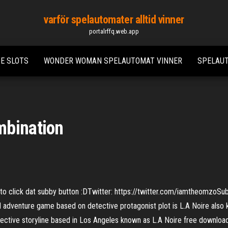
varför spelautomater alltid vinner
portalrffq.web.app
E SLOTS
WONDER WOMAN SPELAUTOMAT VINNER
SPELAU
mbination
et to click dat subby button :DTwitter: https://twitter.com/iamtheomzoS
 adventure game based on detective protagonist plot is L.A Noire also
tective storyline based in Los Angeles known as L.A Noire free download.