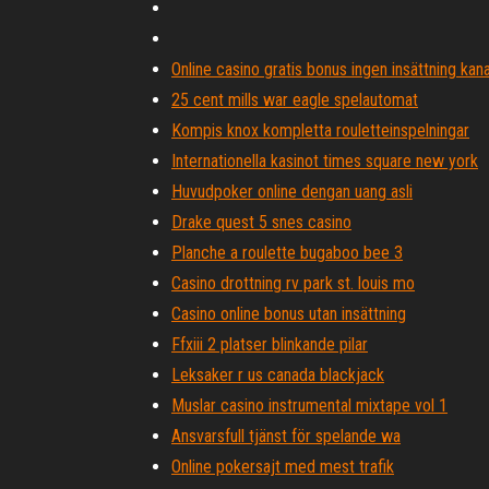
Online casino gratis bonus ingen insättning kan
25 cent mills war eagle spelautomat
Kompis knox kompletta rouletteinspelningar
Internationella kasinot times square new york
Huvudpoker online dengan uang asli
Drake quest 5 snes casino
Planche a roulette bugaboo bee 3
Casino drottning rv park st. louis mo
Casino online bonus utan insättning
Ffxiii 2 platser blinkande pilar
Leksaker r us canada blackjack
Muslar casino instrumental mixtape vol 1
Ansvarsfull tjänst för spelande wa
Online pokersajt med mest trafik