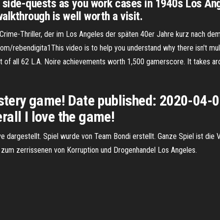
 side-quests as you work cases in 1940s Los Angel
lkthrough is well worth a visit.
in Crime-Thriller, der im Los Angeles der späten 40er Jahre kurz nach 
ebendigita1This video is to help you understand why there isn't multi
ist of all 62 L.A. Noire achievements worth 1,500 gamerscore. It takes a
ystery game! Date published: 2020-04-0
all I love the game!
e dargestellt. Spiel wurde von Team Bondi erstellt. Ganze Spiel ist die
, zum zerrissenen von Korruption und Drogenhandel Los Angeles.