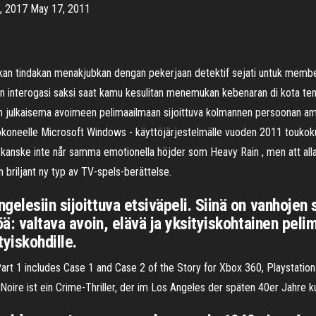
, 2017 May 17, 2011
ukan tindakan menakjubkan dengan pekerjaan detektif sejati untuk memb
 dan interogasi saksi saat kamu kesulitan menemukan kebenaran di kota t
ulkaisema avoimeen pelimaailmaan sijoittuva kolmannen persoonan ammunt
etokoneelle Microsoft Windows - käyttöjärjestelmälle vuoden 2011 touko
re kanske inte når samma emotionella höjder som Heavy Rain , men att all
briljant ny typ av TV-spels-berättelse.
elesiin sijoittuva etsiväpeli. Siinä on vanhojen s
öä: valtava avoin, elävä ja yksityiskohtainen pel
tyiskohdille.
t 1 includes Case 1 and Case 2 of the Story for Xbox 360, Playstation
Noire ist ein Crime-Thriller, der im Los Angeles der späten 40er Jahre 