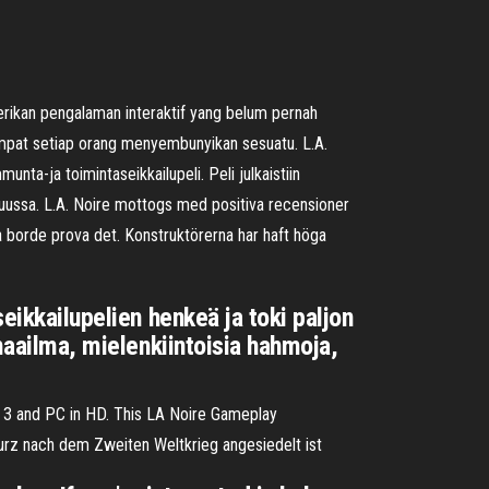
erikan pengalaman interaktif yang belum pernah
empat setiap orang menyembunyikan sesuatu. L.A.
a-ja toimintaseikkailupeli. Peli julkaistiin
kuussa. L.A. Noire mottogs med positiva recensioner
a borde prova det. Konstruktörerna har haft höga
eikkailupelien henkeä ja toki paljon
imaailma, mielenkiintoisia hahmoja,
 3 and PC in HD. This LA Noire Gameplay
kurz nach dem Zweiten Weltkrieg angesiedelt ist