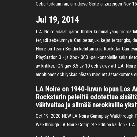
Geburtsdatum an, um diese Seite anzuzeigen Nov 15
Jul 19, 2014
L.A. Noire adalah game thriller kriminal yang memad
terjadi sebelumnya. Cari petunjuk, kejar tersangka,
Noire on Team Bondin kehittämä ja Rockstar Gamesin j
PlayStation 3 - ja Xbox 360 -pelikonsoleille sekä ti
av kritiker. IGN gav 8,5 av 10 och skrev att L.A. Noi
ambitioner och lyckas nästan med att åstadkomma en 
LA Noire on 1940-luvun lopun Los Ang
Rockstarin peleiltä odotettua sisält
väkivaltaa ja silmää nerokkaille yksi
Oct 19, 2020 NEW LA Noire Gameplay Walkthrough Par
Walkthrough LA Noire Complete Edition kaufen - L.A. 