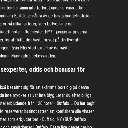
ton har ännu inte förlorat under ordinarie tid i
yndham Buffalo är några av de bästa budgethotellen i
eror på olika faktorer, som betyg, läge och
a ett hotell i Rochester, NY? I januari är priserna
för att hitta det bästa priset på din flygrutt.
gen: Ryan Ellis stod för en av de bästa
rkligen charmade hockeyvärlden.
psexperter, odds och bonusar för
kså bestämt sig för att skämma bort dig på denna
u inte mycket så var inte blyg Letar du efter billiga
tellerbjudande från 120 hotell i Buffalo … Du har tagit
 reserverar kasinot rätten att konfiskera alla vinster.
enter som erbjuder bar • Buffalo, NY (BUF-Buffalo
ter och sevärdheter i Buffalo. Bästa live dealer casino