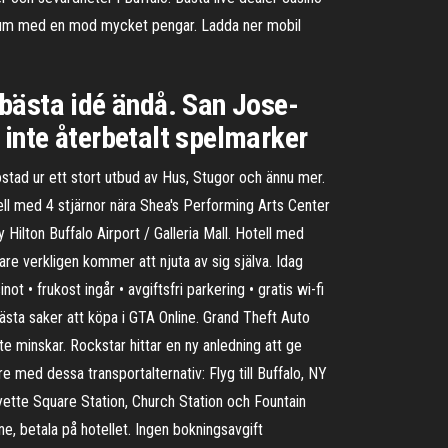
t bum med en mod mycket pengar. Ladda ner mobil
bästa idé ändå. San Jose-
n inte återbetalt spelmarker
tad ur ett stort utbud av Hus, Stugor och ännu mer.
ell med 4 stjärnor nära Shea's Performing Arts Center
y Hilton Buffalo Airport / Galleria Mall. Hotell med
are verkligen kommer att njuta av sig själva. Idag
 • frukost ingår • avgiftsfri parkering • gratis wi-fi
ästa saker att köpa i GTA Online. Grand Theft Auto
e minskar. Rockstar hittar en ny anledning att ge
are med dessa transportalternativ: Flyg till Buffalo, NY
ayette Square Station, Church Station och Fountain
line, betala på hotellet. Ingen bokningsavgift