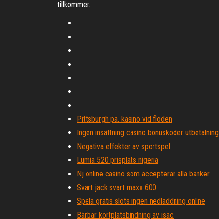
tillkommer.
Pittsburgh pa. kasino vid floden
Ingen insättning casino bonuskoder utbetalning 
Negativa effekter av sportspel
Lumia 520 prisplats nigeria
Nj online casino som accepterar alla banker
Svart jack svart maxx 600
Spela gratis slots ingen nedladdning online
Bärbar kortplatsbindning av isac