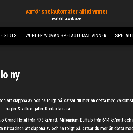
varför spelautomater alltid vinner
portalrffq.web.app
E SLOTS
WONDER WOMAN SPELAUTOMAT VINNER
SPELAU
lo ny
sinon att slappna av och ha roligt på. satsar du mer än detta med välkomst
+ | regler & villkor gäller Kontakta nära …
falo Grand Hotel från 473 kr/natt, Millennium Buffalo från 614 kr/natt och
ästa nätcasinon att slappna av och ha roligt på. satsar du mer än detta me