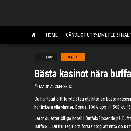
Skip
to
the
content
HOME
OÄNDLIGT UTRYMME FLER HJÄLT
Category
Flug21111
Bästa kasinot nära buffa
By
MARK ZUCKERBERG
Du har tagit ditt första steg att hitta de bästa nätca
konfiskera alla vinster. Bonus: 100% upp till 500 kr. 18
Letar du efter billiga hotell i Buffalo? boende på Buf
Buffalo … Du har tagit ditt första steg att hitta de b